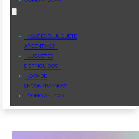
¿QUÉ ES EL JUGUETE
ARGENTINO?
JUGUETES
DISTINGUIDOS
¿DÓNDE
ENCONTRARNOS?
CÓMO APLICAR