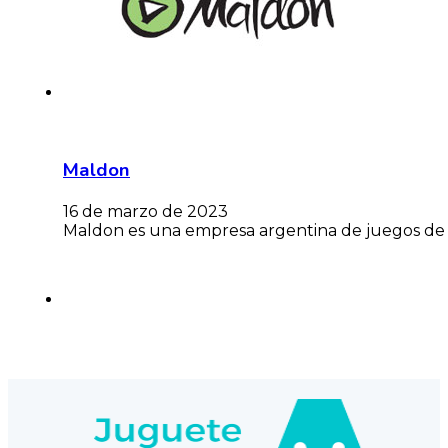
Maldon
16 de marzo de 2023
Maldon es una empresa argentina de juegos de 