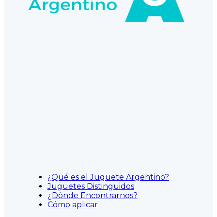
¿Qué es el Juguete Argentino?
Juguetes Distinguidos
¿Dónde Encontrarnos?
Cómo aplicar