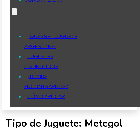
¿QUÉ ES EL JUGUETE
ARGENTINO?
JUGUETES
DISTINGUIDOS
¿DÓNDE
ENCONTRARNOS?
CÓMO APLICAR
Tipo de Juguete:
Metegol