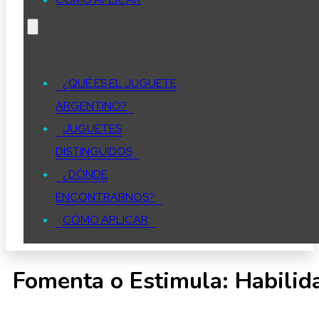
¿QUÉ ES EL JUGUETE
ARGENTINO?
JUGUETES
DISTINGUIDOS
¿DÓNDE
ENCONTRARNOS?
CÓMO APLICAR
Fomenta o Estimula:
Habilid