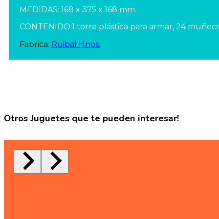
MEDIDAS: 168 x 375 x 168 mm.
CONTENIDO:1 torre plástica para armar, 24 muñecos 
Fabrica:
Ruibal Hnos.
Otros Juguetes que te pueden interesar!