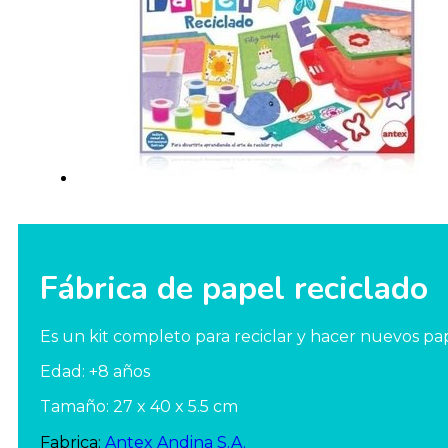
Fábrica de papel reciclado
Es un kit completo para reciclar y hacer nuevos pap
Edad: +8 años
Tamaño: 27 x 40 x 5.5 cm
Fabrica:
Antex Andina S.A.