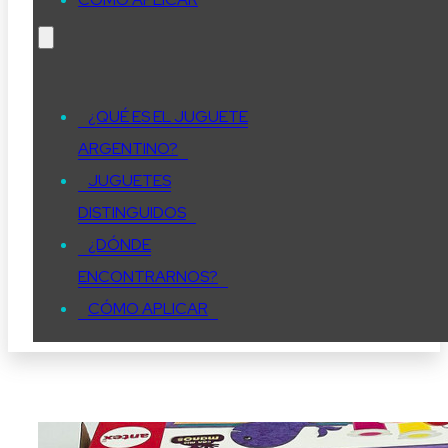
¿QUÉ ES EL JUGUETE
ARGENTINO?
JUGUETES
DISTINGUIDOS
¿DÓNDE
ENCONTRARNOS?
CÓMO APLICAR