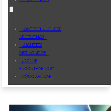
¿QUÉ ES EL JUGUETE
ARGENTINO?
JUGUETES
DISTINGUIDOS
¿DÓNDE
ENCONTRARNOS?
CÓMO APLICAR