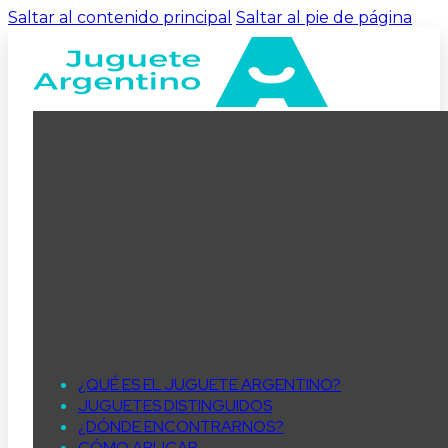
Saltar al contenido principal
Saltar al pie de página
¿QUÉ ES EL JUGUETE ARGENTINO?
JUGUETES DISTINGUIDOS
¿DÓNDE ENCONTRARNOS?
CÓMO APLICAR