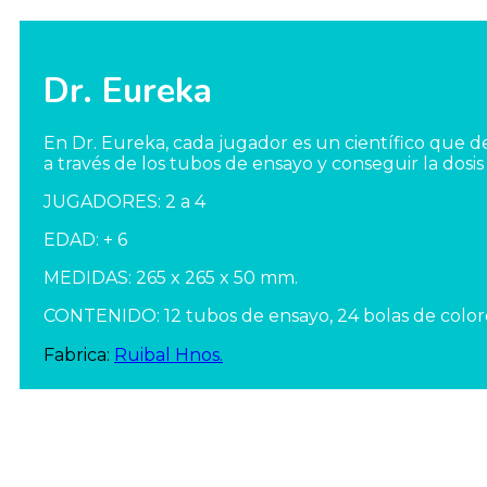
Dr. Eureka
En Dr. Eureka, cada jugador es un científico que d
a través de los tubos de ensayo y conseguir la dosis
JUGADORES: 2 a 4
EDAD: + 6
MEDIDAS: 265 x 265 x 50 mm.
CONTENIDO: 12 tubos de ensayo, 24 bolas de colores
Fabrica:
Ruibal Hnos.