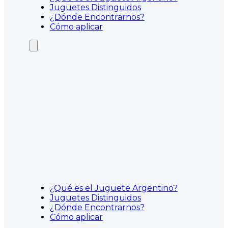
Juguetes Distinguidos
¿Dónde Encontrarnos?
Cómo aplicar
¿Qué es el Juguete Argentino?
Juguetes Distinguidos
¿Dónde Encontrarnos?
Cómo aplicar