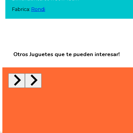
Fabrica:
Rondi
Otros Juguetes que te pueden interesar!
Luminias Arts Vol. 1 y 2
Mis Primeros Números